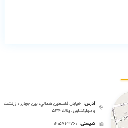
آدرس:
خيابان فلسطين شمالي، بين چهارراه زرتشت
و بلواركشاورز، پلاك 534
کدپستی:
1415743761